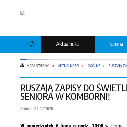
Aktualności
Gmina
Ochrona zdrowia
Rolni
MAPA STRONY
AKTUALNOŚCI
OGÓLNE
RUSZAJĄ ZA
Gospodarka Komunalna
Gosp
RUSZAJĄ ZAPISY DO ŚWIET
SENIORA W KOMBORNI!
"Wspieraj Seniora"
Opiek
Sobota, 04-07-2020
Ochrona Ludności i Obrona
Ochro
Cywilna
W poniedziałek 6 lipca o godz. 10:00
w Domu Lud