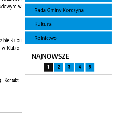
 Ludowym w
Rada Gminy Korczyna
Kultura
Rolnictwo
zibie Klubu
 w Klubie.
NAJNOWSZE
1
2
3
4
5
Kontakt