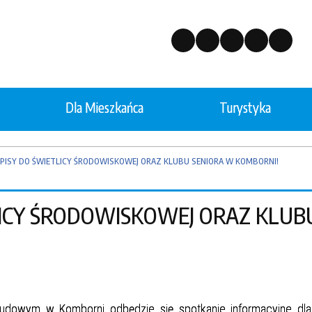
Dla Mieszkańca
Turystyka
ctwo
Edukacja
PISY DO ŚWIETLICY ŚRODOWISKOWEJ ORAZ KLUBU SENIORA W KOMBORNI!
odarka Odpadami
Ostrzeżenia
LICY ŚRODOWISKOWEJ ORAZ KLUB
a żłobkowa
Nabór do przedszkola
na środowiska
Cmentarz komunalny w Kor
owym w Komborni odbędzie się spotkanie informacyjne dla