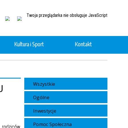
Twoja przeglądarka nie obsługuje JavaScript
Kultura i Sport
Kontakt
Ochotnicza Straż Pożarna
Projekty realizowane ze środków
Wszystkie
zewnętrznych
U
Ogólne
Gminny Ośrodek Pomocy
Społecznej
Inwestycje
czynie
Planowanie przestrzenne
Pomoc Społeczna
 rodziców,