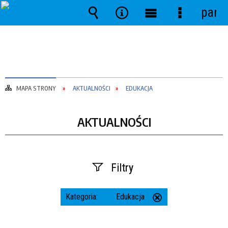
pane
Wyszukiwarka
Narzędzia
Menu
Menu
główne
szczegóło
MAPA STRONY
AKTUALNOŚCI
EDUKACJA
AKTUALNOŚCI
Filtry
Szukana fraza
Kategoria:
Edukacja
Usuń
ten
filtr