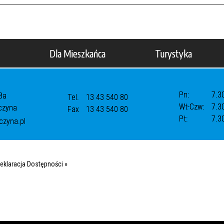
Dla Mieszkańca
Turystyka
Pn:
7.3
8a
Tel.
13 43 540 80
Wt-Czw:
7.3
czyna
Fax
13 43 540 80
Pt:
7.3
zyna.pl
eklaracja Dostępności »