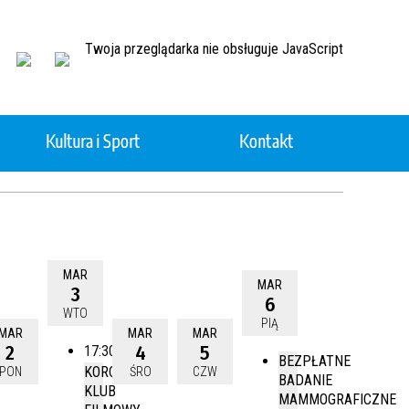
Twoja przeglądarka nie obsługuje JavaScript
Kultura i Sport
Kontakt
Ochotnicza Straż Pożarna
Projekty realizowane ze środków
zewnętrznych
MAR
MAR
3
6
WTO
Gminny Ośrodek Pomocy
PIĄ
MAR
MAR
MAR
Społecznej
2
4
5
17:30
BEZPŁATNE
KORCZYŃSKI
PON
ŚRO
CZW
BADANIE
czynie
Planowanie przestrzenne
KLUB
MAMMOGRAFICZNE