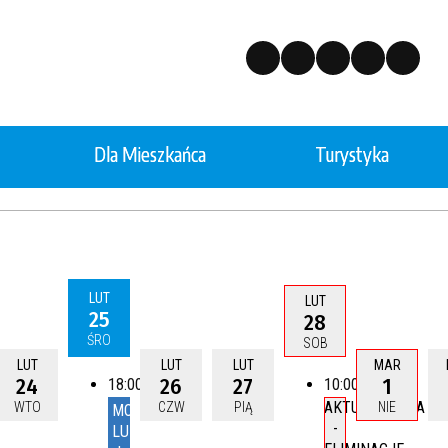
Dla Mieszkańca
Turystyka
ctwo
Edukacja
odarka Odpadami
Ostrzeżenia
LUT
LUT
25
28
ŚRO
SOB
a żłobkowa
Nabór do przedszkola
LUT
LUT
LUT
MAR
24
26
27
1
18:00
10:00
AKTUALIZACJA
WTO
CZW
PIĄ
NIE
MOTYWY.
na środowiska
Cmentarz komunalny w Kor
-
LUDOWOŚĆ