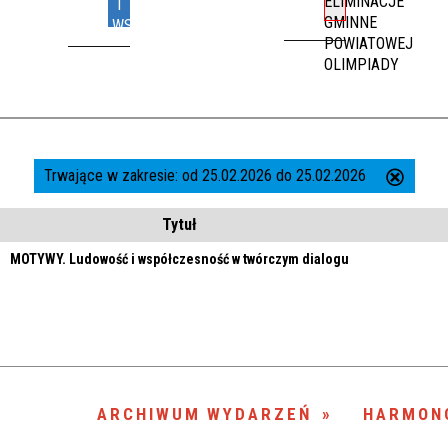
ELIMINACJE
I
GMINNE
WSPÓŁCZESNOŚĆ
POWIATOWEJ
W
OLIMPIADY
TWÓRCZYM
TENISA
DIALOGU
STOŁOWEGO
Trwające w zakresie:
od 25.02.2026 do 25.02.2026
Usuń
ten
Tytuł
filtr
MOTYWY. Ludowość i współczesność w twórczym dialogu
ARCHIWUM WYDARZEŃ
HARMON