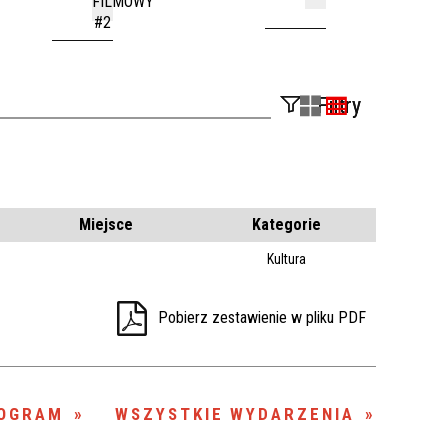
FILMOWY
#2
Filtry
Szukana fraza
Kategoria
Miejsce
Kategorie
Kultura
Trwające w
—
zakresie
Pobierz zestawienie w pliku PDF
Miejsce
Organizator
OGRAM
WSZYSTKIE WYDARZENIA
Promowane