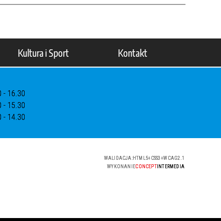
Kultura i Sport
Kontakt
0 - 16.30
0 - 15.30
0 - 14.30
WALIDACJA:
HTML5
+
CSS3
+
WCAG 2.1
WYKONANIE
CONCEPT
INTERMEDIA