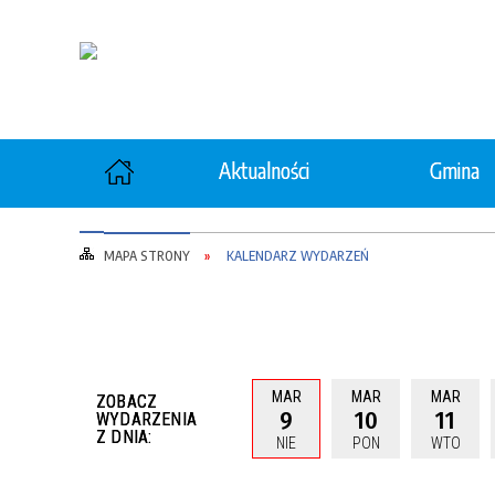
Aktualności
Gmina
Ochrona zdrowia
Rolni
MAPA STRONY
KALENDARZ WYDARZEŃ
Gospodarka Komunalna
Gosp
"Wspieraj Seniora"
Opiek
MAR
MAR
MAR
ZOBACZ
9
10
11
WYDARZENIA
Z DNIA:
NIE
PON
WTO
Ochrona Ludności i Obrona
Ochro
Cywilna