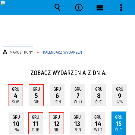
Wyszukiwarka
Narzędzia
Menu
Menu
główne
szcze
MAPA STRONY
KALENDARZ WYDARZEŃ
ZOBACZ WYDARZENIA Z DNIA:
GRU
GRU
GRU
GRU
GRU
GRU
4
5
6
7
8
9
SOB
NIE
PON
WTO
ŚRO
CZW
GRU
GRU
GRU
GRU
GRU
GRU
10
11
12
13
14
15
PIĄ
SOB
NIE
PON
WTO
ŚRO