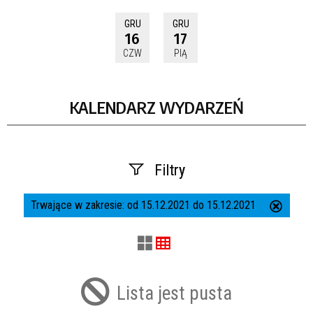
GRU
GRU
16
17
CZW
PIĄ
KALENDARZ WYDARZEŃ
Filtry
Trwające w zakresie:
od 15.12.2021 do 15.12.2021
Usuń
Szukana fraza
ten
filtr
Kategoria
Lista jest pusta