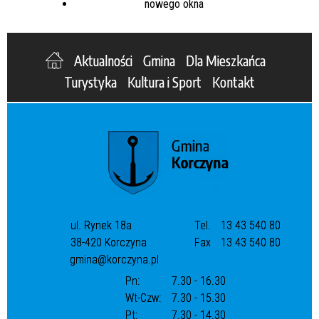
Aktualności
Gmina
Dla Mieszkańca
Turystyka
Kultura i Sport
Kontakt
ul. Rynek 18a
Tel.
13 43 540 80
38-420 Korczyna
Fax
13 43 540 80
gmina@korczyna.pl
Pn:
7.30 - 16.30
Wt-Czw:
7.30 - 15.30
Pt:
7.30 - 14.30