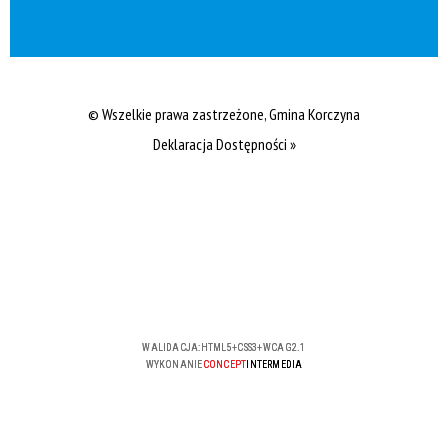
© Wszelkie prawa zastrzeżone, Gmina Korczyna
Deklaracja Dostępności »
WALIDACJA:
HTML5
+
CSS3
+
WCAG 2.1
WYKONANIE
CONCEPT
INTERMEDIA