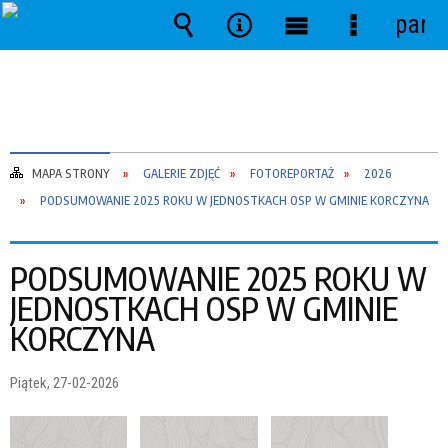
pane
Wyszukiwarka
Narzędzia
Menu
Menu
główne
szczegóło
MAPA STRONY
GALERIE ZDJĘĆ
FOTOREPORTAŻ
2026
PODSUMOWANIE 2025 ROKU W JEDNOSTKACH OSP W GMINIE KORCZYNA
PODSUMOWANIE 2025 ROKU W
JEDNOSTKACH OSP W GMINIE
KORCZYNA
Piątek, 27-02-2026