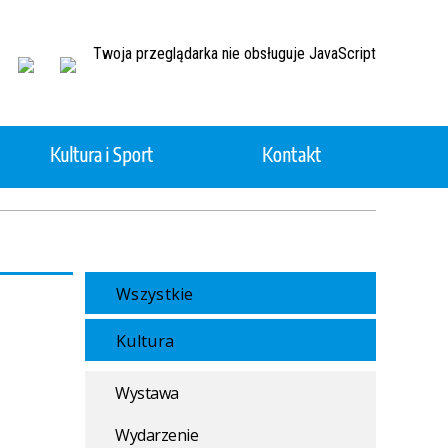
Twoja przeglądarka nie obsługuje JavaScript
Kultura i Sport
Kontakt
Ochotnicza Straż Pożarna
Projekty realizowane ze środków
Wszystkie
zewnętrznych
Kultura
Gminny Ośrodek Pomocy
Społecznej
Wystawa
czynie
Planowanie przestrzenne
Wydarzenie