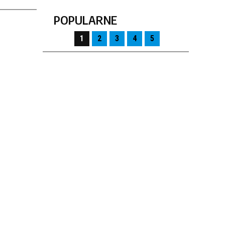
POPULARNE
1
2
3
4
5