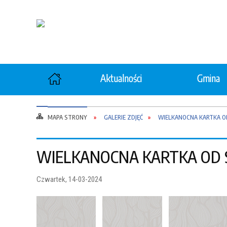
Aktualności
Gmina
Ochrona zdrowia
Rolni
MAPA STRONY
GALERIE ZDJĘĆ
WIELKANOCNA KARTKA O
Gospodarka Komunalna
Gosp
WIELKANOCNA KARTKA OD 
"Wspieraj Seniora"
Opiek
Czwartek, 14-03-2024
Ochrona Ludności i Obrona
Ochro
Cywilna