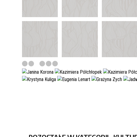
POZOSTAŁE W KATEGORII „KULTU