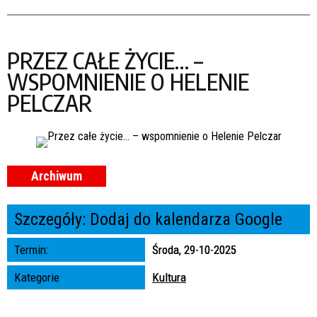
Szukana fraza
PRZEZ CAŁE ŻYCIE… –
Kategoria
WSPOMNIENIE O HELENIE
PELCZAR
Trwające w zakresie
—
Miejsce
Archiwum
Organizator
Szczegóły:
Dodaj do kalendarza Google
Promowane
Termin:
Środa, 29-10-2025
Kategorie
Kultura